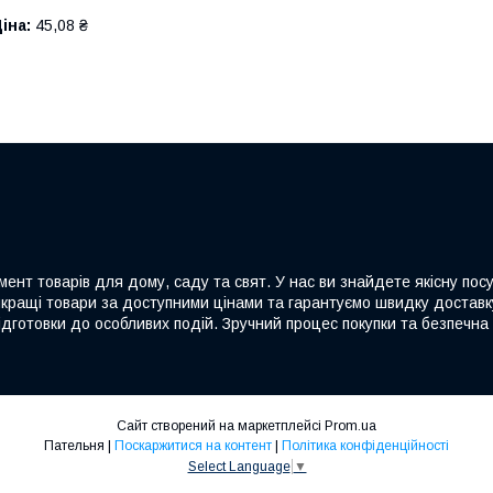
іна:
45,08 ₴
ент товарів для дому, саду та свят. У нас ви знайдете якісну посу
йкращі товари за доступними цінами та гарантуємо швидку доставку
дготовки до особливих подій. Зручний процес покупки та безпечна 
Сайт створений на маркетплейсі
Prom.ua
Пательня |
Поскаржитися на контент
|
Політика конфіденційності
Select Language
▼