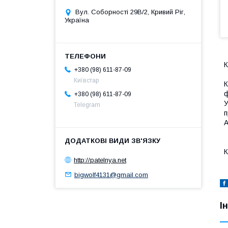
Вул. Соборності 29В/2, Кривий Ріг,
Україна
К
+380 (98) 611-87-09
Київстар
К
ф
+380 (98) 611-87-09
У
Telegram
п
А
К
http://patelnya.net
bigwolf4131@gmail.com
І