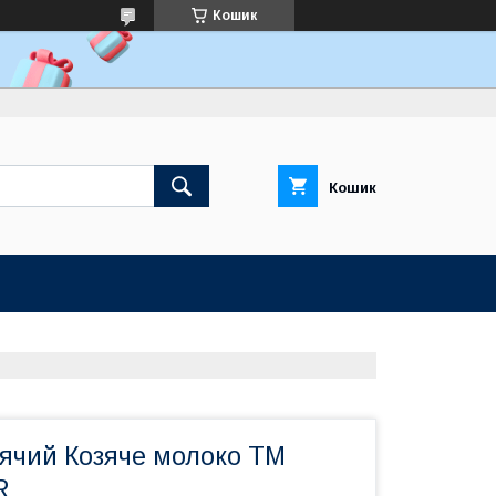
Кошик
Кошик
тячий Козяче молоко ТМ
R