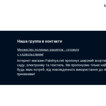
Ц
Наша группа в контакте
Множество полезных рецептов - готовьте
с удовольствием!
Інтернет-магазин Patelnya.net пропонує широкий асортим
саду, електроніку та текстиль. Ми пропонуємо тільки на
будь-яких потреб, від повсякденного використання до пі
приємними!