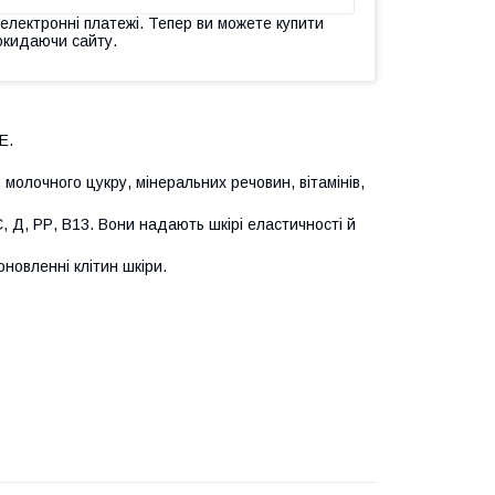
 електронні платежі. Тепер ви можете купити
окидаючи сайту.
Е.
 молочного цукру, мінеральних речовин, вітамінів,
 С, Д, РР, В13. Вони надають шкірі еластичності й
новленні клітин шкіри.