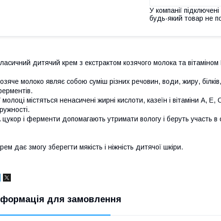
У компанії підключені
будь-який товар не п
ласичний дитячий крем з екстрактом козячого молока та вітаміном 
озяче молоко являє собою суміш різних речовин, води, жиру, білків,
ерментів.
 молоці містяться ненасичені жирні кислоти, казеїн і вітаміни А, Е,
ружності.
 цукор і ферменти допомагають утримати вологу і беруть участь в о
рем дає змогу зберегти мякість і ніжність дитячої шкіри.
нформація для замовлення