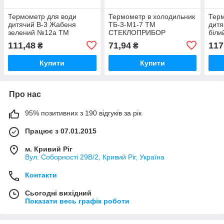
Термометр для води
Термометр в холодильник
Терм
дитячий В-3 Жабеня
ТБ-3-М1-7 ТМ
дитя
зелений №12а ТМ
СТЕКЛОПРИБОР
біли
СТЕКЛОПРИБОР
СТЕ
111,48
71,94
117
₴
₴
Купити
Купити
Про нас
95% позитивних з 190 відгуків за рік
Працює з 07.01.2015
м. Кривий Ріг
Вул. Соборності 29В/2, Кривий Ріг, Україна
Контакти
Сьогодні вихідний
Показати весь графік роботи