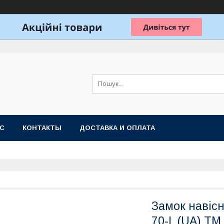
АС
КОНТАКТЫ
ДОСТАВКА И ОПЛАТА
Замок навiсн
70-L (UA) Т