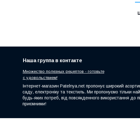
Ц
Наша группа в контакте
Множество полезных рецептов - готовьте
с удовольствием!
Інтернет-магазин Patelnya.net пропонує широкий асортим
саду, електроніку та текстиль. Ми пропонуємо тільки на
будь-яких потреб, від повсякденного використання до пі
приємними!