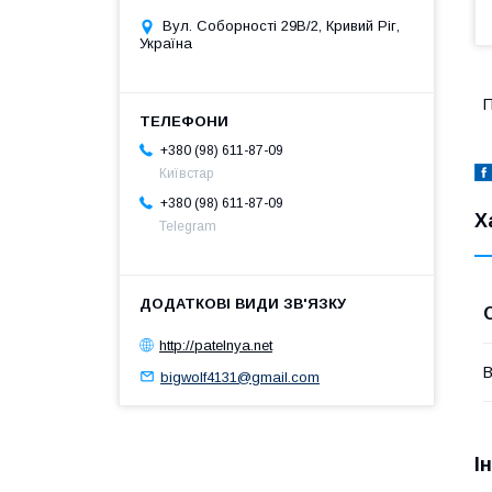
Вул. Соборності 29В/2, Кривий Ріг,
Україна
П
+380 (98) 611-87-09
Київстар
+380 (98) 611-87-09
Х
Telegram
http://patelnya.net
В
bigwolf4131@gmail.com
І