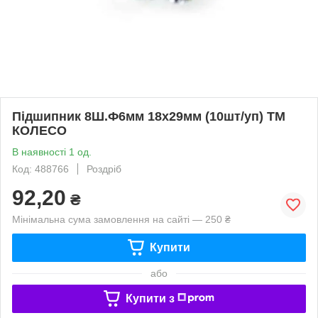
Підшипник 8Ш.Ф6мм 18х29мм (10шт/уп) ТМ
КОЛЕСО
В наявності 1 од.
Код: 488766
Роздріб
92,20
₴
Мінімальна сума замовлення на сайті — 250 ₴
Купити
або
Купити з