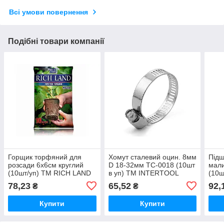
Всі умови повернення
Подібні товари компанії
Горщик торфяний для
Хомут сталевий оцин. 8мм
Підш
розсади 6х6см круглий
D 18-32мм TC-0018 (10шт
мал
(10шт/уп) ТМ RICH LAND
в уп) ТМ INTERTOOL
(10
78,23
65,52
92,
₴
₴
Купити
Купити