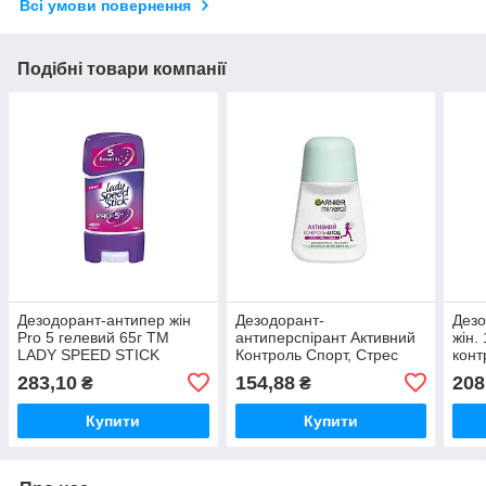
Всі умови повернення
Подібні товари компанії
Дезодорант-антипер жін
Дезодорант-
Дезо
Pro 5 гелевий 65г ТМ
антиперспірант Активний
жін.
LADY SPEED STICK
Контроль Спорт, Стрес
кон
50мл ТМ Garnier
FRU
283,10
154,88
208
₴
₴
Купити
Купити