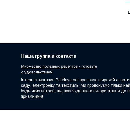
Ц
Наша группа в контакте
Множество полезных рецептов - готовьте
с удовольствием!
Інтернет-магазин Patelnya.net пропонує широкий асортим
саду, електроніку та текстиль. Ми пропонуємо тільки на
будь-яких потреб, від повсякденного використання до пі
приємними!