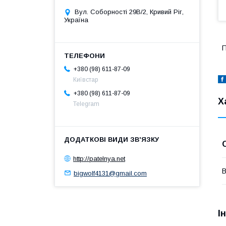
Вул. Соборності 29В/2, Кривий Ріг,
Україна
П
+380 (98) 611-87-09
Київстар
+380 (98) 611-87-09
Х
Telegram
http://patelnya.net
В
bigwolf4131@gmail.com
І