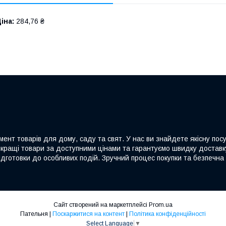
іна:
284,76 ₴
ент товарів для дому, саду та свят. У нас ви знайдете якісну посу
йкращі товари за доступними цінами та гарантуємо швидку доставку
дготовки до особливих подій. Зручний процес покупки та безпечна 
Сайт створений на маркетплейсі
Prom.ua
Пательня |
Поскаржитися на контент
|
Політика конфіденційності
Select Language
▼