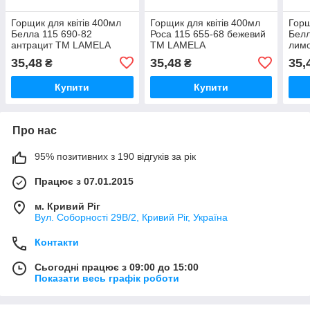
Горщик для квітів 400мл
Горщик для квітів 400мл
Горщ
Белла 115 690-82
Роса 115 655-68 бежевий
Белл
антрацит ТМ LAMELA
ТМ LAMELA
лим
35,48
35,48
35,
₴
₴
Купити
Купити
Про нас
95% позитивних з 190 відгуків за рік
Працює з 07.01.2015
м. Кривий Ріг
Вул. Соборності 29В/2, Кривий Ріг, Україна
Контакти
Сьогодні працює з 09:00 до 15:00
Показати весь графік роботи