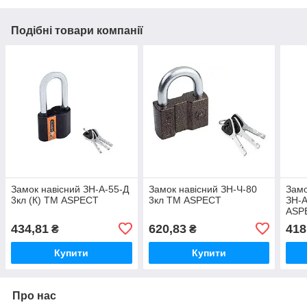
Подібні товари компанії
Замок навiсний ЗН-А-55-Д
Замок навісний ЗН-Ч-80
Замо
3кл (К) ТМ ASPECT
3кл ТМ ASPECT
ЗН-А
ASP
434,81
620,83
418
₴
₴
Купити
Купити
Про нас