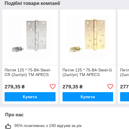
Подібні товари компанії
Петля 125 * 75-B4-Steel-
Петля 125 * 75-B4-Steel-G
Петл
CR (2шт/уп) ТМ APECS
(2шт/уп) ТМ APECS
(2шт
279,35
279,35
277
₴
₴
Купити
Купити
Про нас
95% позитивних з 190 відгуків за рік