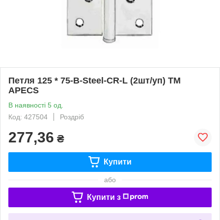
Петля 125 * 75-B-Steel-CR-L (2шт/уп) ТМ
APECS
В наявності 5 од.
Код: 427504
Роздріб
277,36
₴
Купити
або
Купити з