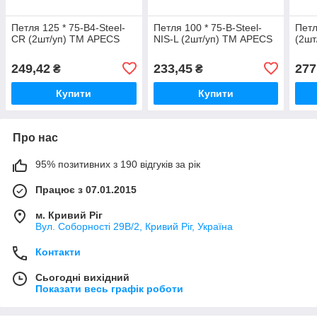
Петля 125 * 75-B4-Steel-
Петля 100 * 75-B-Steel-
Петл
CR (2шт/уп) ТМ APECS
NIS-L (2шт/уп) ТМ APECS
(2шт
249,42
233,45
277
₴
₴
Купити
Купити
Про нас
95% позитивних з 190 відгуків за рік
Працює з 07.01.2015
м. Кривий Ріг
Вул. Соборності 29В/2, Кривий Ріг, Україна
Контакти
Сьогодні вихідний
Показати весь графік роботи