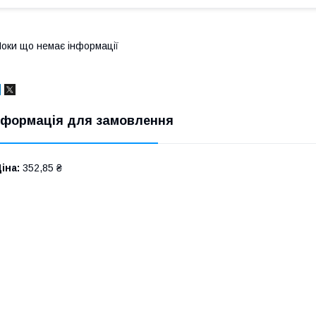
оки що немає інформації
нформація для замовлення
іна:
352,85 ₴