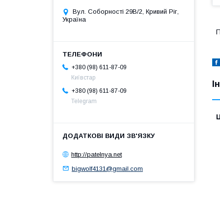
Вул. Соборності 29В/2, Кривий Ріг,
Україна
П
+380 (98) 611-87-09
Київстар
І
+380 (98) 611-87-09
Telegram
Ц
http://patelnya.net
bigwolf4131@gmail.com