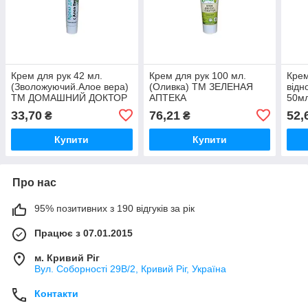
Крем для рук 42 мл.
Крем для рук 100 мл.
Крем
(Зволожуючий.Алое вера)
(Оливка) ТМ ЗЕЛЕНАЯ
відн
ТМ ДОМАШНИЙ ДОКТОР
АПТЕКА
50мл
33,70
76,21
52,
₴
₴
Купити
Купити
Про нас
95% позитивних з 190 відгуків за рік
Працює з 07.01.2015
м. Кривий Ріг
Вул. Соборності 29В/2, Кривий Ріг, Україна
Контакти