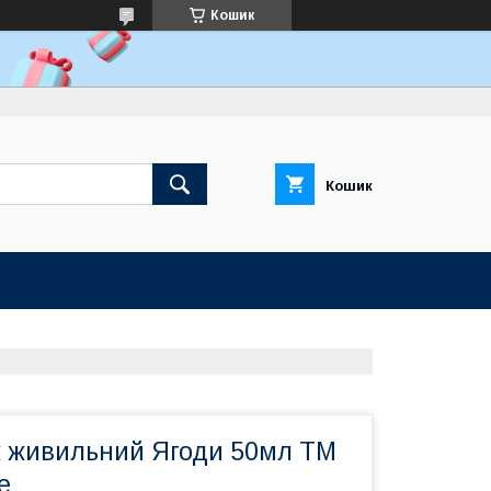
Кошик
Кошик
к живильний Ягоди 50мл ТМ
e