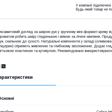
У компанії підключені
будь-який товар не п
ксамитовий догляд за шкірою рук у зручному міні-форматі крему ві
роматом робить шкіру гладенькою і мякою за лічені хвилини. Прод
ук, схильною до сухості. Натуральні компоненти у складі (оливкова 
ліцерин) сприяють живленню та глибокому зволоженню. Додає глад
ігтьовою пластиною та кутикулою. Рекомендовано використовуват
арактеристики
Основні
иробник
Colour In