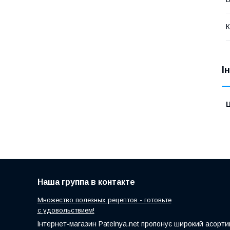
К
І
Ц
Наша группа в контакте
Множество полезных рецептов - готовьте
с удовольствием!
Інтернет-магазин Patelnya.net пропонує широкий асортим