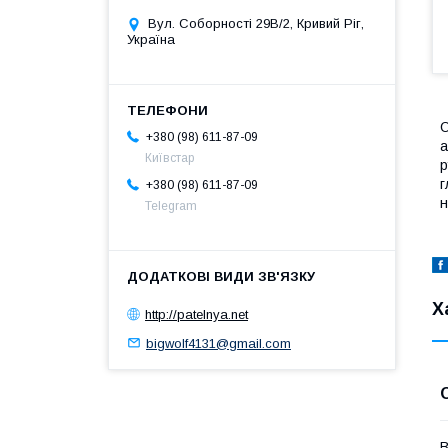
Вул. Соборності 29В/2, Кривий Ріг,
Україна
О
+380 (98) 611-87-09
а
Київстар
р
г
+380 (98) 611-87-09
н
Telegram
Х
http://patelnya.net
bigwolf4131@gmail.com
В