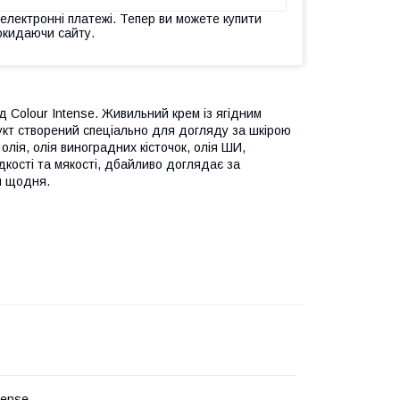
 електронні платежі. Тепер ви можете купити
окидаючи сайту.
д Colour Intense. Живильний крем із ягідним
укт створений спеціально для догляду за шкірою
олія, олія виноградних кісточок, олія ШИ,
кості та мякості, дбайливо доглядає за
и щодня.
tense