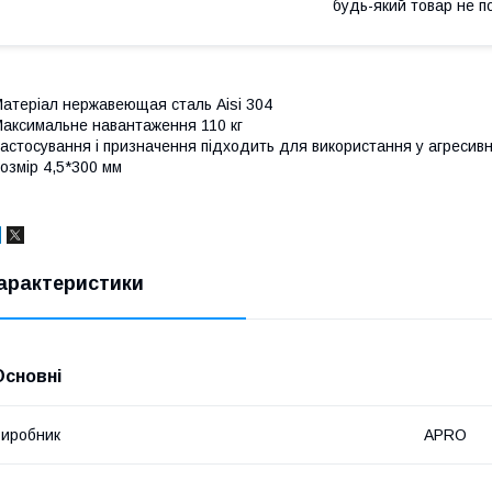
будь-який товар не п
атеріал нержавеющая сталь Aisi 304
аксимальне навантаження 110 кг
астосування і призначення підходить для використання у агреси
озмір 4,5*300 мм
арактеристики
Основні
иробник
APRO