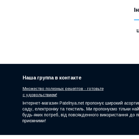
І
Ц
Наша группа в контакте
Множество полезных рецептов - готовьте
с удовольствием!
Інтернет-магазин Patelnya.net пропонує широкий асортим
саду, електроніку та текстиль. Ми пропонуємо тільки на
будь-яких потреб, від повсякденного використання до пі
приємними!