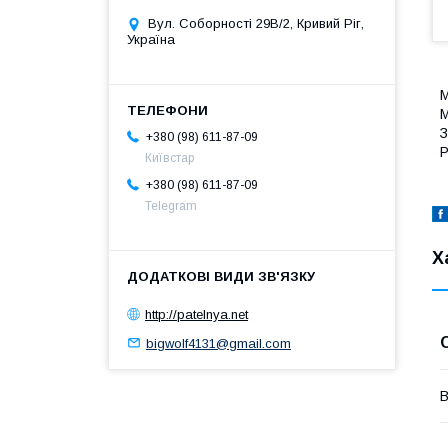
Вул. Соборності 29В/2, Кривий Ріг,
Україна
М
М
З
+380 (98) 611-87-09
Р
Київстар
+380 (98) 611-87-09
Telegram
Х
http://patelnya.net
bigwolf4131@gmail.com
В