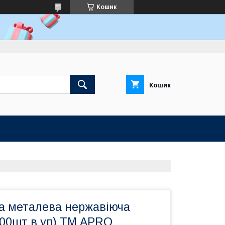
Кошик
Кошик
а металева нержавіюча
100шт в уп) ТМ APRO