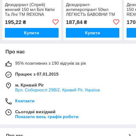
Дезодорант (Спрей)
Дезодорант-
Дезо
жіночий 150 мл Білі Квіти
антиперспірант 50мл
150 
Та Лічі ТМ REXONA
ЛЕГКІСТЬ БАВОВНИ ТМ
REX
REXONA
195,22
187,84
170
₴
₴
Купити
Купити
Про нас
95% позитивних з 190 відгуків за рік
Працює з 07.01.2015
м. Кривий Ріг
Вул. Соборності 29В/2, Кривий Ріг, Україна
Контакти
Сьогодні вихідний
Показати весь графік роботи
Про нас