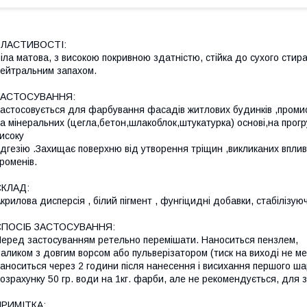
ВЛАСТИВОСТІ:
іла матова, з високою покривною здатністю, стійка до сухого стира
ейтральним запахом.
ЗАСТОСУВАННЯ:
астосовується для фарбування фасадів житлових будинків ,промис
а мінеральних (цегла,бетон,шлакоблок,штукатурка) основі,на прогр
исоку
дгезію .Захищає поверхню від утворення тріщин ,викликаних впли
роменів.
СКЛАД:
крилова дисперсія , білий пігмент , фунгіцидні добавки, стабілізую
СПОСІБ ЗАСТОСУВАННЯ:
еред застосуванням ретельно перемішати. Наноситься пензлем,
аликом з довгим ворсом або пульверізатором (тиск на виході не м
аноситься через 2 години після нанесення і висихання першого ш
озрахунку 50 гр. води на 1кг. фарби, але не рекомендується, для
ПРИМІТКА: