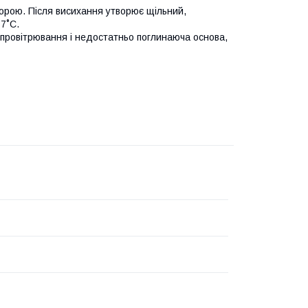
зорою. Після висихання утворює щільний,
7˚С.
є провітрювання і недостатньо поглинаюча основа,