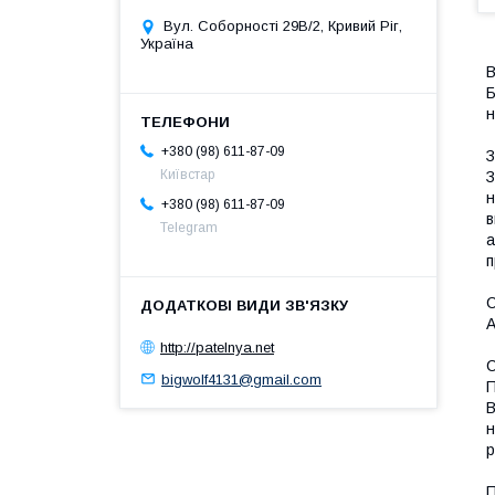
Вул. Соборності 29В/2, Кривий Ріг,
Україна
Б
н
+380 (98) 611-87-09
Київстар
З
н
+380 (98) 611-87-09
в
Telegram
а
п
А
http://patelnya.net
bigwolf4131@gmail.com
П
В
н
р