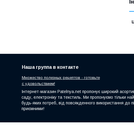
І
Ц
Наша группа в контакте
Множество полезных рецептов - готовьте
с удовольствием!
Інтернет-магазин Patelnya.net пропонує широкий асортим
саду, електроніку та текстиль. Ми пропонуємо тільки на
будь-яких потреб, від повсякденного використання до пі
приємними!