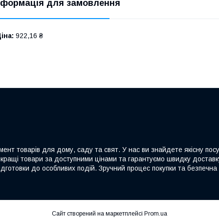
нформація для замовлення
іна:
922,16 ₴
ент товарів для дому, саду та свят. У нас ви знайдете якісну посу
йкращі товари за доступними цінами та гарантуємо швидку доставку
дготовки до особливих подій. Зручний процес покупки та безпечна 
Сайт створений на маркетплейсі
Prom.ua