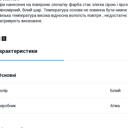
ри нанесенні на поверхню спочатку фарба стає злегка сірою і про
івномірний, білий шар. Температура основи не повинна бути нижче 
изька температура висока відносна вологість повітря , недостатн
атримують висихання.
арактеристики
Основні
олір
Білий
иробник
Атма