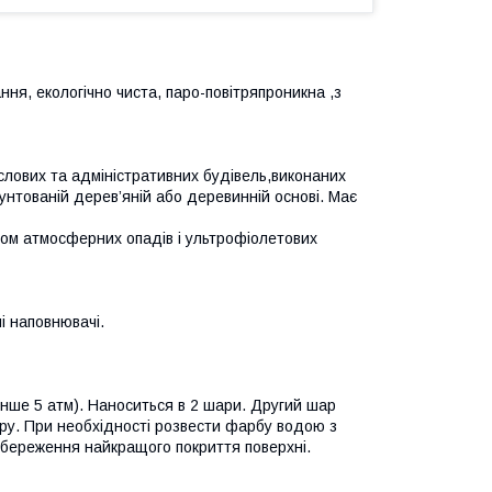
ння, екологічно чиста, паро-повітряпроникна ,з
лових та адміністративних будівель,виконаних
унтованій дерев’яній або деревинній основі. Має
вом атмосферних опадів і ультрофіолетових
чі наповнювачі.
енше 5 атм). Наноситься в 2 шари. Другий шар
ару. При необхідності розвести фарбу водою з
 збереження найкращого покриття поверхні.