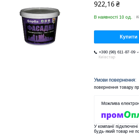
922,16 ₴
В наявності 10 од.
К
Купити
+380 (98) 611-87-09
Київстар
повернення товару п
У компанії підключені
будь-який товар не п