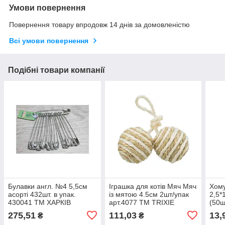
Умови повернення
Повернення товару впродовж 14 днів за домовленістю
Всі умови повернення
Подібні товари компанії
Булавки англ. №4 5,5см
Іграшка для котів Мяч Мяч
Хому
асорті 432шт. в упак.
із мятою 4.5см 2шт/упак
2,5*
430041 ТМ ХАРКІВ
арт.4077 ТМ TRIXIE
(50ш
275,51
111,03
13,
₴
₴