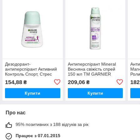
Дезодорант-
Антиперспірант Mineral
Анти
антиперспірант Активний
Весняна свіжість спрей
Магн
Контроль Спорт, Стрес
150 мл ТМ GARNIER
Роли
50мл ТМ Garnier
Garn
154,88
209,06
182
₴
₴
Купити
Купити
Про нас
95% позитивних з 188 відгуків за рік
Працює з 07.01.2015