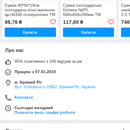
Сумка 40*50*19см
Сумка господарська
Сумк
господарча етно-малюнок
Клітина №Р3
сині
арт.М346 поліпропілен ТМ
500х450х250мм ТМ
2-3
Китай
PACKETOFF
98,78
117,65
748
₴
₴
Купити
Купити
Про нас
95% позитивних з 190 відгуків за рік
Працює з 07.01.2015
м. Кривий Ріг
Вул. Соборності 29В/2, Кривий Ріг, Україна
Контакти
Сьогодні вихідний
Показати весь графік роботи