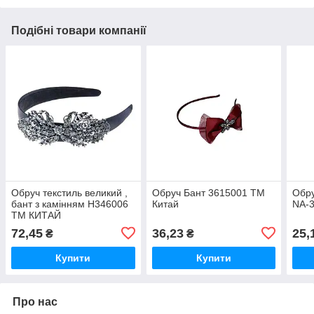
Подібні товари компанії
Обруч текстиль великий ,
Обруч Бант 3615001 ТМ
Обру
бант з камінням H346006
Китай
NA-3
ТМ КИТАЙ
72,45
36,23
25,
₴
₴
Купити
Купити
Про нас