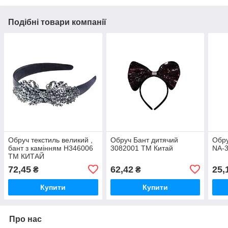
Подібні товари компанії
Обруч текстиль великий ,
Обруч Бант дитячий
Обру
бант з камінням H346006
3082001 ТМ Китай
NA-3
ТМ КИТАЙ
72,45
62,42
25,
₴
₴
Купити
Купити
Про нас