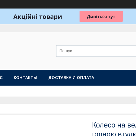
АС
КОНТАКТЫ
ДОСТАВКА И ОПЛАТА
Колесо на ве
горною втул