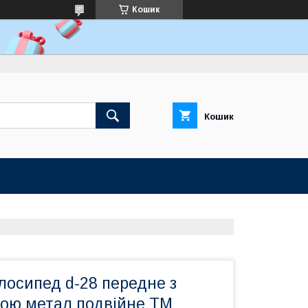
Кошик
Кошик
лосипед d-28 передне з
кою метал подвійне ТМ