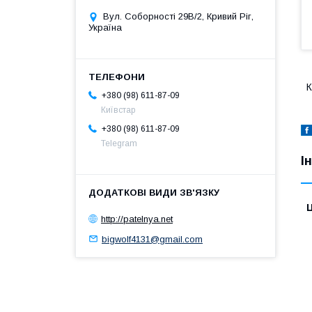
Вул. Соборності 29В/2, Кривий Ріг,
Україна
К
+380 (98) 611-87-09
Київстар
+380 (98) 611-87-09
Telegram
І
Ц
http://patelnya.net
bigwolf4131@gmail.com