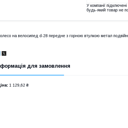
У компанії підключені
будь-який товар не п
олесо на велосипед d-28 передне з горною втулкою метал подві
нформація для замовлення
іна:
1 129,62 ₴