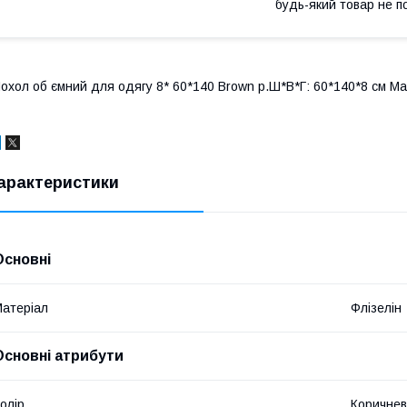
будь-який товар не п
охол об ємний для одягу 8* 60*140 Brown р.Ш*В*Г: 60*140*8 см Ма
арактеристики
Основні
атеріал
Флізелін
Основні атрибути
олір
Коричне