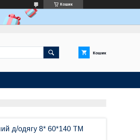
Кошик
Кошик
ий д/одягу 8* 60*140 ТМ