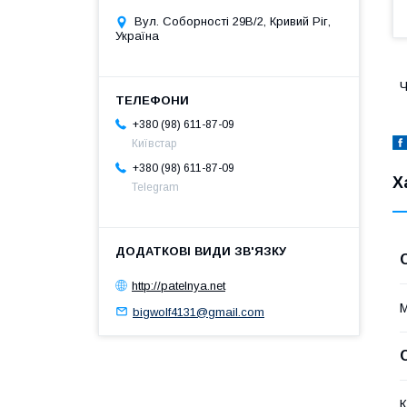
Вул. Соборності 29В/2, Кривий Ріг,
Україна
Ч
+380 (98) 611-87-09
Київстар
+380 (98) 611-87-09
Х
Telegram
http://patelnya.net
М
bigwolf4131@gmail.com
К