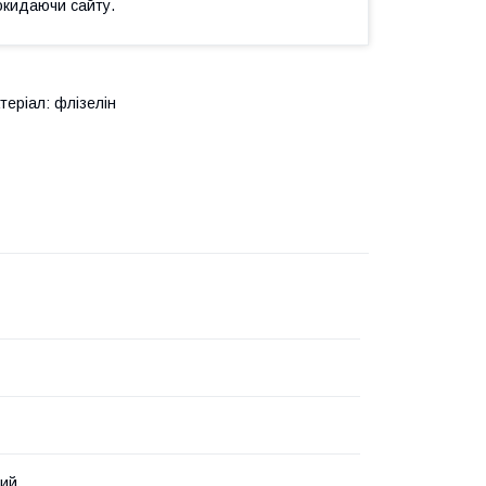
окидаючи сайту.
теріал: флізелін
вий