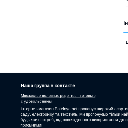
І
Ц
Наша группа в контакте
Множество полезных рецептов - готовьте
с удовольствием!
Інтернет-магазин Patelnya.net пропонує широкий асортим
саду, електроніку та текстиль. Ми пропонуємо тільки на
будь-яких потреб, від повсякденного використання до пі
приємними!