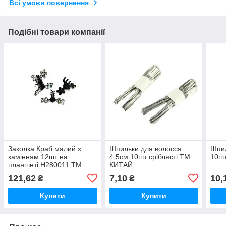
Всі умови повернення
Подібні товари компанії
Заколка Краб малий з
Шпильки для волосся
Шпил
камінням 12шт на
4,5см 10шт сріблясті ТМ
10шт
планшеті H280011 ТМ
КИТАЙ
Китай
121,62
7,10
10,
₴
₴
Купити
Купити