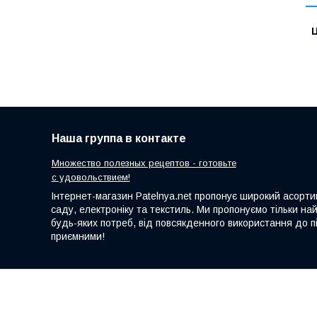
Ц
Наша группа в контакте
Множество полезных рецептов - готовьте
с удовольствием!
Інтернет-магазин Patelnya.net пропонує широкий асортим
саду, електроніку та текстиль. Ми пропонуємо тільки на
будь-яких потреб, від повсякденного використання до пі
приємними!