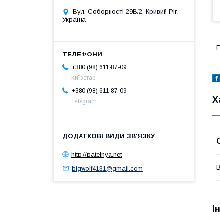
Вул. Соборності 29В/2, Кривий Ріг,
Україна
П
+380 (98) 611-87-09
Київстар
+380 (98) 611-87-09
Х
Telegram
http://patelnya.net
В
bigwolf4131@gmail.com
І