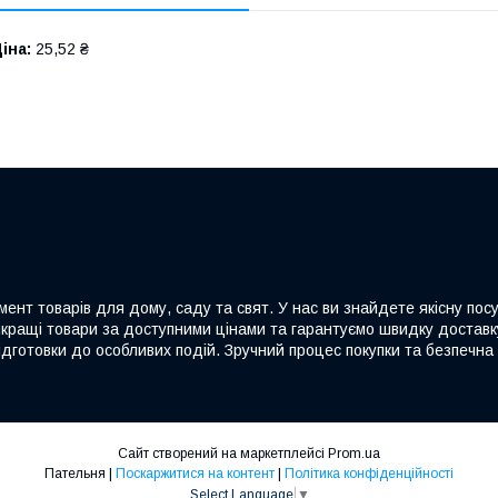
іна:
25,52 ₴
ент товарів для дому, саду та свят. У нас ви знайдете якісну посу
йкращі товари за доступними цінами та гарантуємо швидку доставку
дготовки до особливих подій. Зручний процес покупки та безпечна 
Сайт створений на маркетплейсі
Prom.ua
Пательня |
Поскаржитися на контент
|
Політика конфіденційності
Select Language
▼