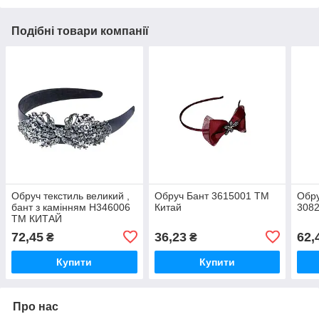
Подібні товари компанії
Обруч текстиль великий ,
Обруч Бант 3615001 ТМ
Обру
бант з камінням H346006
Китай
3082
ТМ КИТАЙ
72,45
36,23
62,
₴
₴
Купити
Купити
Про нас