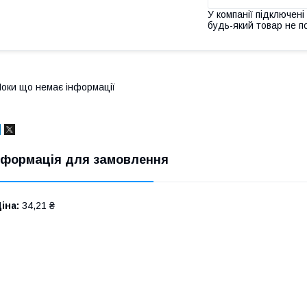
У компанії підключені
будь-який товар не п
оки що немає інформації
нформація для замовлення
іна:
34,21 ₴