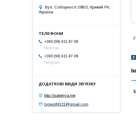
Вул. Соборності 29В/2, Кривий Ріг,
Україна
П
+380 (98) 611-87-09
Київстар
+380 (98) 611-87-09
Telegram
І
Ц
http://patelnya.net
bigwolf4131@gmail.com