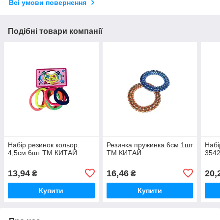
Всі умови повернення
Подібні товари компанії
Набір резинок кольор.
Резинка пружинка 6см 1шт
Набі
4,5см 6шт ТМ КИТАЙ
ТМ КИТАЙ
3542
13,94
16,46
20,
₴
₴
Купити
Купити