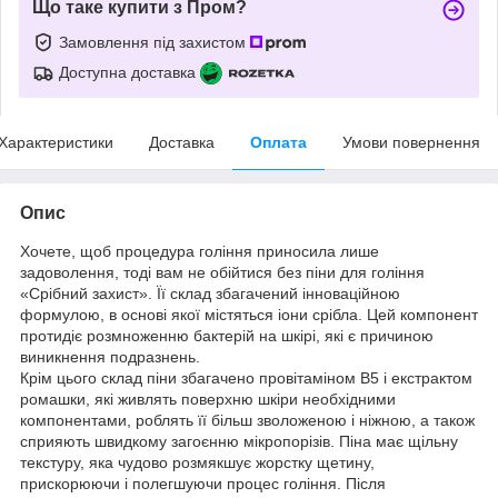
Що таке купити з Пром?
Замовлення під захистом
Доступна доставка
Характеристики
Доставка
Оплата
Умови повернення
Опис
Хочете, щоб процедура гоління приносила лише
задоволення, тоді вам не обійтися без піни для гоління
«Срібний захист». Її склад збагачений інноваційною
формулою, в основі якої містяться іони срібла. Цей компонент
протидіє розмноженню бактерій на шкірі, які є причиною
виникнення подразнень.
Крім цього склад піни збагачено провітаміном В5 і екстрактом
ромашки, які живлять поверхню шкіри необхідними
компонентами, роблять її більш зволоженою і ніжною, а також
сприяють швидкому загоєнню мікропорізів. Піна має щільну
текстуру, яка чудово розмякшує жорстку щетину,
прискорюючи і полегшуючи процес гоління. Після