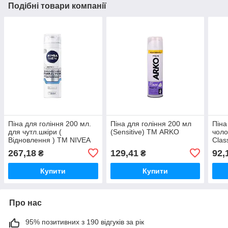
Подібні товари компанії
Піна для гоління 200 мл.
Піна для гоління 200 мл
Піна
для чутл.шкіри (
(Sensitive) ТМ ARKO
чоло
Відновлення ) ТМ NIVEA
Clas
267,18
129,41
92,
₴
₴
Купити
Купити
Про нас
95% позитивних з 190 відгуків за рік