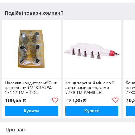
Подібні товари компанії
Насадки кондитерські 6шт
Кондитерський мішок з 6
Конд
на планшеті VT6-15284
сталевими насадками
плас
13142 ТМ VITOL
7779 ТМ KAMILLE
778
100,65
121,85
70,
₴
₴
Купити
Купити
Про нас