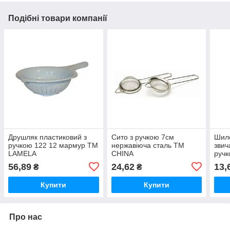
Подібні товари компанії
Друшляк пластиковий з
Сито з ручкою 7см
Шило
ручкою 122 12 мармур ТМ
нержавіюча сталь ТМ
зви
LAMELA
CHINA
ручк
56,89
24,62
13,
₴
₴
Купити
Купити
Про нас