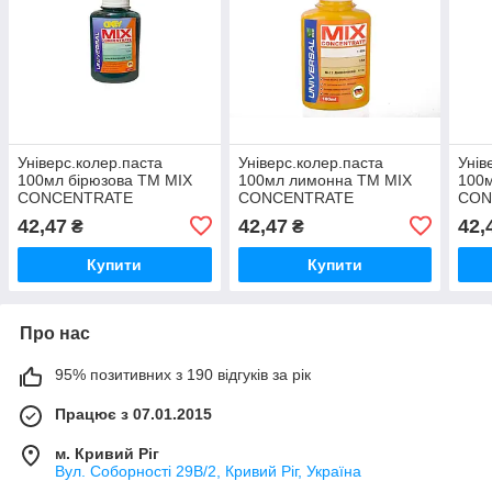
Універс.колер.паста
Універс.колер.паста
Унів
100мл бірюзова ТМ MIX
100мл лимонна ТМ MIX
100м
CONCENTRATE
CONCENTRATE
CON
42,47
42,47
42,
₴
₴
Купити
Купити
Про нас
95% позитивних з 190 відгуків за рік
Працює з 07.01.2015
м. Кривий Ріг
Вул. Соборності 29В/2, Кривий Ріг, Україна