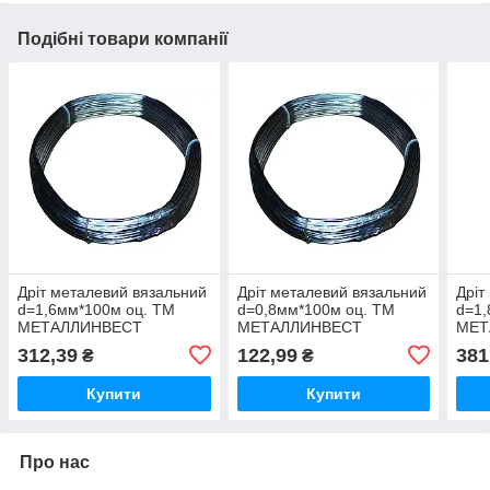
Подібні товари компанії
Дріт металевий вязальний
Дріт металевий вязальний
Дріт
d=1,6мм*100м оц. ТМ
d=0,8мм*100м оц. ТМ
d=1,
МЕТАЛЛИНВЕСТ
МЕТАЛЛИНВЕСТ
МЕТ
312,39
122,99
381
₴
₴
Купити
Купити
Про нас