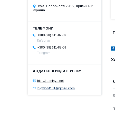
Вул. Соборності 29В/2, Кривий Ріг,
Україна
П
+380 (98) 611-87-09
Київстар
+380 (98) 611-87-09
Telegram
Х
http://patelnya.net
bigwolf4131@gmail.com
К
Т