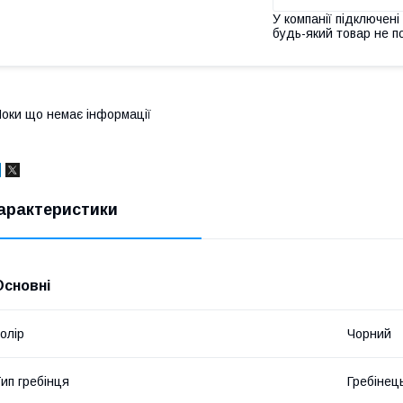
У компанії підключені
будь-який товар не п
оки що немає інформації
арактеристики
Основні
олір
Чорний
ип гребінця
Гребінец