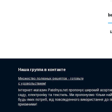
І
Ц
Наша группа в контакте
Множество полезных рецептов - готовьте
с удовольствием!
Інтернет-магазин Patelnya.net пропонує широкий асортим
саду, електроніку та текстиль. Ми пропонуємо тільки на
будь-яких потреб, від повсякденного використання до пі
приємними!