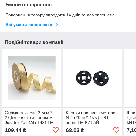
Умови повернення
Повернення товару впродовж 14 днів за домовленістю
Всі умови повернення
Подібні товари компанії
Стрічка атласна 2,5см *
Кнопки пришивні металеві
Шпил
29,5м золото з написом
№4 (20шт/14мм) ERT
4,5с
Just for You (АБ-142) ТМ
чорні ТМ КИТАЙ
КИТ
КИТАЙ
109,44
68,03
7,1
₴
₴