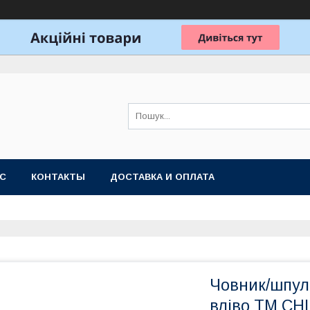
АС
КОНТАКТЫ
ДОСТАВКА И ОПЛАТА
Човник/шпул
вліво ТМ CH