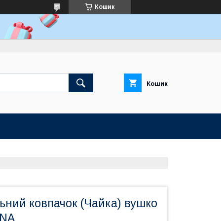
Кошик
Кошик
ьний ковпачок (Чайка) вушко
INA