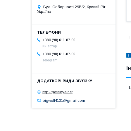
Вул. Соборності 29В/2, Кривий Ріг,
Україна
П
+380 (98) 611-87-09
Київстар
+380 (98) 611-87-09
Telegram
І
Ц
http://patelnya.net
bigwolf4131@gmail.com