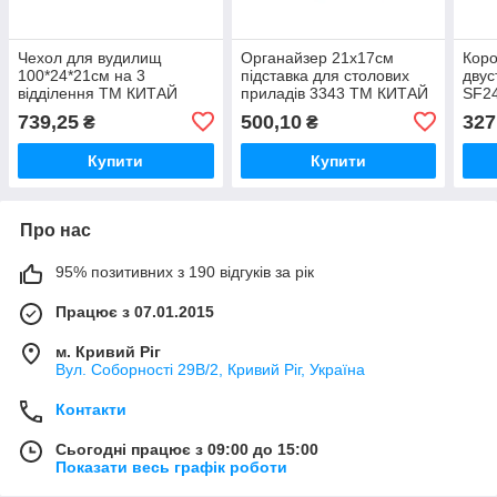
Чехол для вудилищ
Органайзер 21х17см
Коро
100*24*21см на 3
підставка для столових
двус
відділення ТМ КИТАЙ
приладів 3343 ТМ КИТАЙ
SF2
739,25
500,10
327
₴
₴
Купити
Купити
Про нас
95% позитивних з 190 відгуків за рік
Працює з 07.01.2015
м. Кривий Ріг
Вул. Соборності 29В/2, Кривий Ріг, Україна
Контакти
Сьогодні працює з 09:00 до 15:00
Показати весь графік роботи