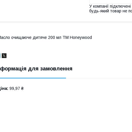
У компанії підключені
будь-який товар не п
асло очищаюче дитяче 200 мл ТМ Honeywood
нформація для замовлення
іна:
99,97 ₴