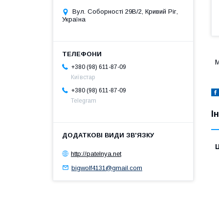
Вул. Соборності 29В/2, Кривий Ріг,
Україна
М
+380 (98) 611-87-09
Київстар
+380 (98) 611-87-09
Telegram
І
Ц
http://patelnya.net
bigwolf4131@gmail.com