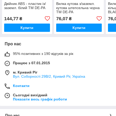
Двійник ABS - пластик із/
Вилка кутова з/заземл.
Вилк
заземл. білий ТМ DE-PA
кутова штепсельна чорна
кіль
ТМ DE-PA
BLA
144,77
76,07
76,
₴
₴
Купити
Купити
Про нас
95% позитивних з 190 відгуків за рік
Працює з 07.01.2015
м. Кривий Ріг
Вул. Соборності 29В/2, Кривий Ріг, Україна
Контакти
Сьогодні вихідний
Показати весь графік роботи
Про нас