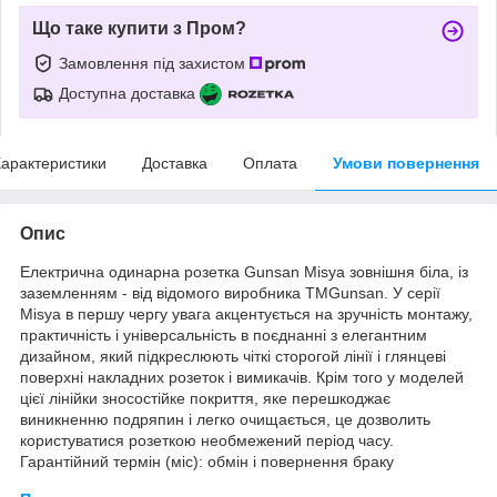
Що таке купити з Пром?
Замовлення під захистом
Доступна доставка
арактеристики
Доставка
Оплата
Умови повернення
Опис
Електрична одинарна розетка Gunsan Misya зовнішня біла, із
заземленням - від відомого виробника ТМGunsan. У серії
Misya в першу чергу увага акцентується на зручність монтажу,
практичність і універсальність в поєднанні з елегантним
дизайном, який підкреслюють чіткі сторогой лінії і глянцеві
поверхні накладних розеток і вимикачів. Крім того у моделей
цієї лінійки зносостійке покриття, яке перешкоджає
виникненню подряпин і легко очищається, це дозволить
користуватися розеткою необмежений період часу.
Гарантійний термін (міс): обмін і повернення браку