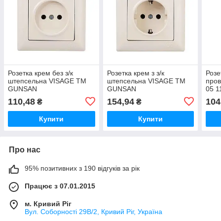
Розетка крем без з/к
Розетка крем з з/к
Розе
штепсельна VISAGE ТМ
штепсельна VISAGE ТМ
пров
GUNSAN
GUNSAN
05 
110,48
154,94
104
₴
₴
Купити
Купити
Про нас
95% позитивних з 190 відгуків за рік
Працює з 07.01.2015
м. Кривий Ріг
Вул. Соборності 29В/2, Кривий Ріг, Україна