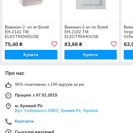
Вимикач 2 -кл зп Білий
Вимикач 2-кл пп Білий
Вими
ЕН-2141 ТМ
ЕН-2102 ТМ
Virg
ELECTROHOUSE
ELECTROHOUSE
GISe
75,40
83,68
63,
₴
₴
Купити
Купити
Про нас
95% позитивних з 190 відгуків за рік
Працює з 07.01.2015
м. Кривий Ріг
Вул. Соборності 29В/2, Кривий Ріг, Україна
Контакти
Сьогодні вихідний