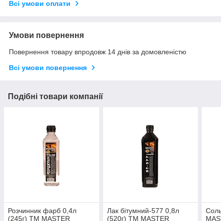
Всі умови оплати
Умови повернення
Повернення товару впродовж 14 днів за домовленістю
Всі умови повернення
Подібні товари компанії
Розчинник фарб 0,4л
Лак бітумний-577 0,8л
Соль
(245г) ТМ МASTER
(520г) ТМ МASTER
МAS