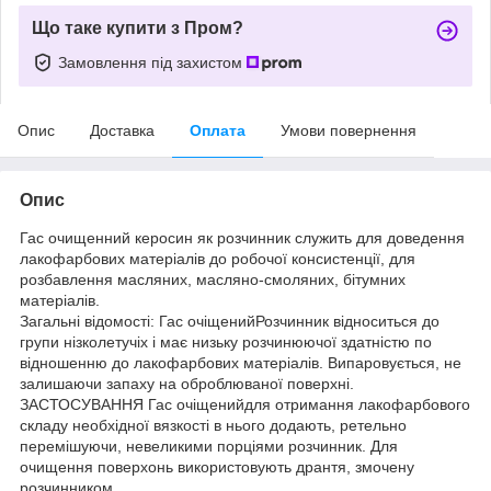
Що таке купити з Пром?
Замовлення під захистом
Опис
Доставка
Оплата
Умови повернення
Опис
Гас очищенний керосин як розчинник служить для доведення
лакофарбових матеріалів до робочої консистенції, для
розбавлення масляних, масляно-смоляних, бітумних
матеріалів.
Загальні відомості: Гас очіщенийРозчинник відноситься до
групи нізколетучіх і має низьку розчинюючої здатністю по
відношенню до лакофарбових матеріалів. Випаровується, не
залишаючи запаху на оброблюваної поверхні.
ЗАСТОСУВАННЯ Гас очіщенийдля отримання лакофарбового
складу необхідної вязкості в нього додають, ретельно
перемішуючи, невеликими порціями розчинник. Для
очищення поверхонь використовують дрантя, змочену
розчинником.