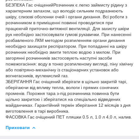
БЕЗПЕКА Гас очіщенийРозчинник є легко займисту рідину з
характерним запахом, що володіє сильним подразнюють
шкіру, слизові оболонки очей і органи дихання. Всі роботи з
розчинником в приміщенні повинні проводитися при
працюючій приточно-витяжної вентиляції. Для захисту шкіри
рук необхідно застосовувати гумові рукавички. При нанесенні
розбавленого ЛКМ методом розпиленням органи дихання
необхідно захищати респіратором. При попаданні на шкіру
розчинник необхідно змити теплою водою з милом. При
загорянні розчинників застосовують наступні засоби
пожежогасіння: воду в тонко розпиленому вигляді, піну хімічну
або повітряно-механічну із стаціонарних установок або
вогнегасників, вуглекислий газ.
ЗБЕРІГАННЯ Гас очіщений зберігати в щільно закритій тарі,
оберігаючи від впливу тепла, вологи і прямих сонячних
променів. Порожня тара з-під розчинника повинна бути
щільно закритою і зберігатися на спеціально відведених
майданчиках. Гарантійний термін зберігання 12 місяців з дня
виготовлення в тарі виробника.
ФАСОВКА Гас очіщений ПЕТ пляшки 0.5 л, 1.0 л 4,0 л, налив.
Приховати