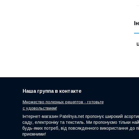
І
Ц
Наша группа в контакте
Множество полезных рецептов - готовьте
с удовольствием!
Інтернет-магазин Patelnya.net пропонує широкий асортим
саду, електроніку та текстиль. Ми пропонуємо тільки на
будь-яких потреб, від повсякденного використання до пі
приємними!