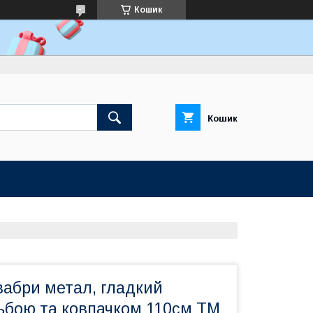
Кошик
Кошик
вабри метал, гладкий
зьбою та ковпачком 110см ТМ