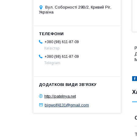
Вул. Соборності 29В/2, Кривий Ріг,
Україна
+380 (98) 611-87-09
Р
Київстар
Д
+380 (98) 611-87-09
М
Telegram
Х
http://patelnya.net
bigwolf4131@gmail.com
Т