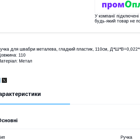
У компанії підключені
будь-який товар не п
учка для швабри металева, гладкий пластик, 110см, Д*Ш*В=0,022*
овжина: 110
атеріал: Метал
арактеристики
Основні
ип
Ручка