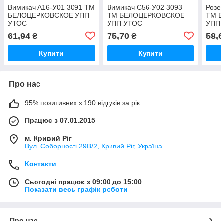
Вимикач А16-У01 3091 ТМ
Вимикач С56-У02 3093
Розе
БЕЛОЦЕРКОВСКОЕ УПП
ТМ БЕЛОЦЕРКОВСКОЕ
ТМ 
УТОС
УПП УТОС
УПП
61,94
75,70
58,
₴
₴
Купити
Купити
Про нас
95% позитивних з 190 відгуків за рік
Працює з 07.01.2015
м. Кривий Ріг
Вул. Соборності 29В/2, Кривий Ріг, Україна
Контакти
Сьогодні працює з 09:00 до 15:00
Показати весь графік роботи
Про нас