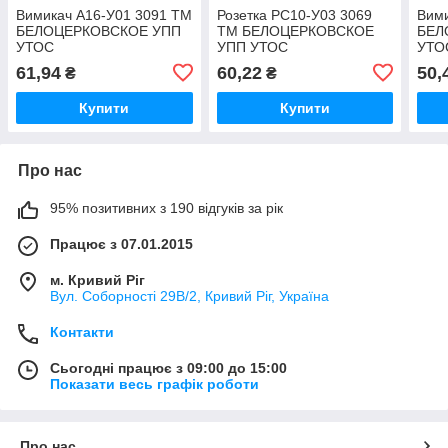
Вимикач А16-У01 3091 ТМ
Розетка РС10-У03 3069
Вим
БЕЛОЦЕРКОВСКОЕ УПП
ТМ БЕЛОЦЕРКОВСКОЕ
БЕЛ
УТОС
УПП УТОС
УТО
61,94
60,22
50,
₴
₴
Купити
Купити
Про нас
95% позитивних з 190 відгуків за рік
Працює з 07.01.2015
м. Кривий Ріг
Вул. Соборності 29В/2, Кривий Ріг, Україна
Контакти
Сьогодні працює з 09:00 до 15:00
Показати весь графік роботи
Про нас