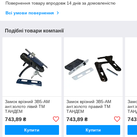
Повернення товару впродовж 14 днів за домовленістю
Всі умови повернення
Подібні товари компанії
Замок врiзний ЗВ5-АМ
Замок врiзний ЗВ5-АМ
Замо
ант.золото лівий ТМ
ант.золото правий ТМ
ант.
ТАНДЕМ
ТАНДЕМ
ТАН
743,89
743,89
743
₴
₴
Купити
Купити