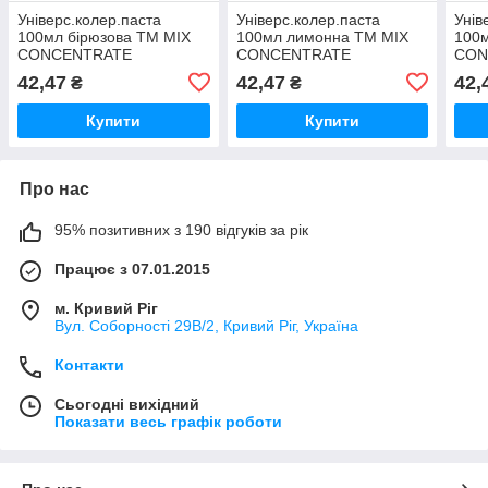
Універс.колер.паста
Універс.колер.паста
Унів
100мл бірюзова ТМ MIX
100мл лимонна ТМ MIX
100м
CONCENTRATE
CONCENTRATE
CON
42,47
42,47
42,
₴
₴
Купити
Купити
Про нас
95% позитивних з 190 відгуків за рік
Працює з 07.01.2015
м. Кривий Ріг
Вул. Соборності 29В/2, Кривий Ріг, Україна
Контакти
Сьогодні вихідний
Показати весь графік роботи