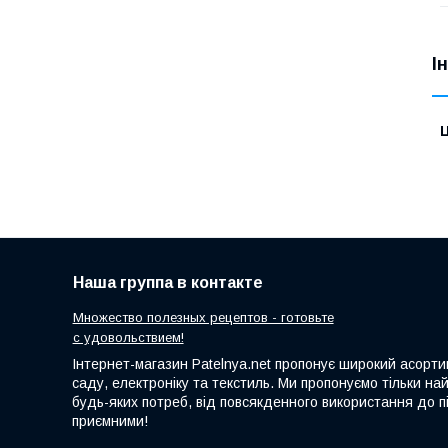
І
Ц
Наша группа в контакте
Множество полезных рецептов - готовьте
с удовольствием!
Інтернет-магазин Patelnya.net пропонує широкий асортим
саду, електроніку та текстиль. Ми пропонуємо тільки на
будь-яких потреб, від повсякденного використання до пі
приємними!