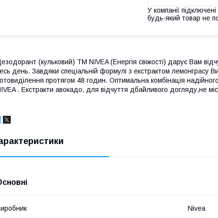
У компанії підключені
будь-який товар не п
езодорант (кульковий) ТМ NIVEA (Енергія свіжості) дарує Вам відчу
есь день. Завдяки спеціальній формулі з екстрактом лемонграсу 
отовиділення протягом 48 годин. Оптимальна комбінація надійного 
IVEA . Екстракти авокадо, для відчуття дбайливого догляду,не мі
арактеристики
Основні
иробник
Nivea