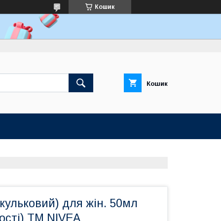
Кошик
Кошик
кульковий) для жін. 50мл
жості) ТМ NIVEA