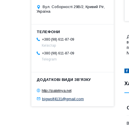
Вул. Соборності 29В/2, Кривий Ріг,
Україна
Д
+380 (98) 611-87-09
в
Київстар
п
N
+380 (98) 611-87-09
Telegram
Х
http://patelnya.net
bigwolf4131@gmail.com
В