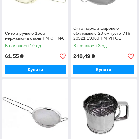
Сито нерж. з широкою
Сито з ручкою 16см
облямівкою 28 см густе VT6-
нержавіюча сталь ТМ CHINA
20321 19989 ТМ VITOL
В наявності 10 од.
В наявності 3 од.
61,55
248,49
₴
₴
Купити
Купити