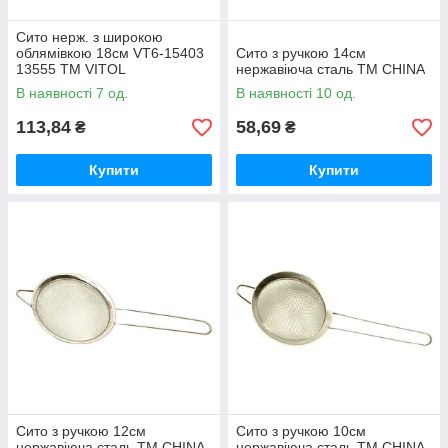
Сито нерж. з широкою
облямівкою 18см VT6-15403
Сито з ручкою 14см
13555 ТМ VITOL
нержавіюча сталь ТМ CHINA
В наявності 7 од.
В наявності 10 од.
113,84
58,69
₴
₴
Купити
Купити
Сито з ручкою 12см
Сито з ручкою 10см
нержавіюча сталь ТМ CHINA
нержавіюча сталь ТМ CHINA