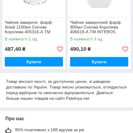
Чайник заварочн. фарф.
Чайник заварочний фарф.
білий 1100мл Снігова
900мл Снігова Королева
Королева 405316-А ТМ
406618-А ТМ INTEROS
INTEROS
В наявності 1 од.
В наявності 3 од.
487,40
490,10
₴
₴
Купити
Купити
Товар високої якості, за доступною ціною, зі швидкою
доставкою по Україні. Товар якісно упаковується, оглядається
перед відбором та своєчасно відправляється. Дивіться
більше наших товарів на сайті Patelnya.net
Про нас
95% позитивних з 188 відгуків за рік