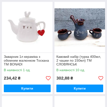
Заварник 1л кераміка з
Кавовий набір (турка 400мл,
обємним малюнком Тоскана
2 чашки по 150мл) ТМ
ТМ BONADI
СЛОВЯНСЬК
В наявності 1 од.
В наявності 10 од.
234,42
302,88
₴
₴
Купити
Купити