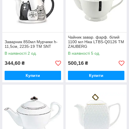
Чайник завар. фарф. білий
Заварник 850мл Мурчики h-
1100 мл Ніка LTBS-Q0126 ТМ
11,5см, 2235-19 ТМ SNT
ZAUBERG
В наявності 2 од.
В наявності 5 од.
344,60
500,16
₴
₴
Купити
Купити